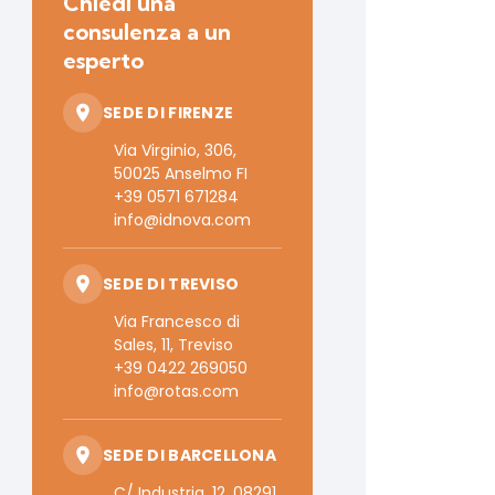
Chiedi una
consulenza a un
esperto
SEDE DI FIRENZE
Via Virginio, 306,
50025 Anselmo FI
+39 0571 671284
info@idnova.com
SEDE DI TREVISO
Via Francesco di
Sales, 11, Treviso
+39 0422 269050
info@rotas.com
SEDE DI BARCELLONA
C/ Industria, 12, 08291