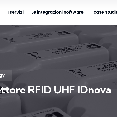
I servizi
Le integrazioni software
I case studi
ogy
ttore RFID UHF IDnova