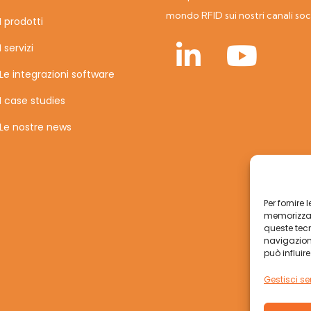
mondo RFID sui nostri canali soc
I prodotti
I servizi
Le integrazioni software
I case studies
Le nostre news
Per fornire
memorizzare
queste tec
navigazione
può influir
Gestisci ser