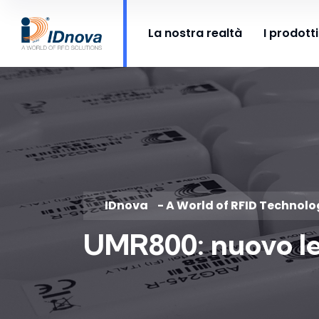
La nostra realtà
I prodotti
IDnova
- A World of RFID Technol
UMR800: nuovo le