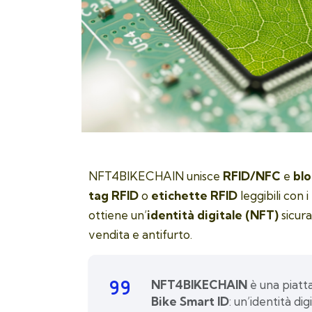
NFT4BIKECHAIN unisce
RFID/NFC
e
blo
tag RFID
o
etichette RFID
leggibili con i
ottiene un’
identità digitale (NFT)
sicura
vendita e antifurto.
NFT4BIKECHAIN
è una piatt
Bike Smart ID
: un’identità di