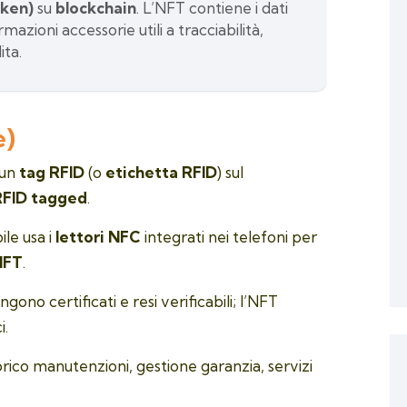
oken)
su
blockchain
. L’NFT contiene i dati
mazioni accessorie utili a tracciabilità,
ita.
e)
 un
tag RFID
(o
etichetta RFID
) sul
RFID tagged
.
ile usa i
lettori NFC
integrati nei telefoni per
NFT
.
vengono certificati e resi verificabili; l’NFT
i.
torico manutenzioni, gestione garanzia, servizi