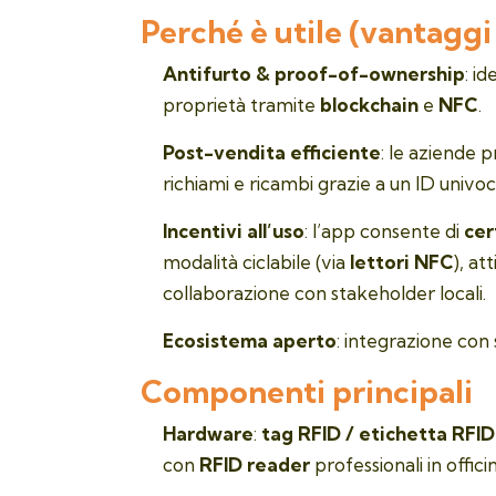
Perché è utile (vantaggi
Antifurto & proof-of-ownership
: i
proprietà tramite
blockchain
e
NFC
.
Post-vendita efficiente
: le aziende p
richiami e ricambi grazie a un ID univoc
Incentivi all’uso
: l’app consente di
cer
modalità ciclabile (via
lettori NFC
), at
collaborazione con stakeholder locali.
Ecosistema aperto
: integrazione con 
Componenti principali
Hardware
:
tag RFID / etichetta RFID
con
RFID reader
professionali in offici