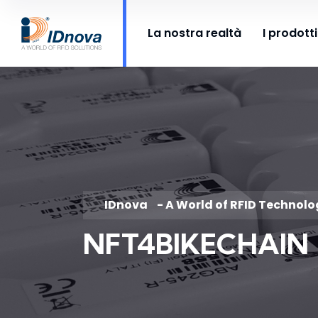
La nostra realtà
I prodotti
IDnova
- A World of RFID Technol
NFT4BIKECHAIN