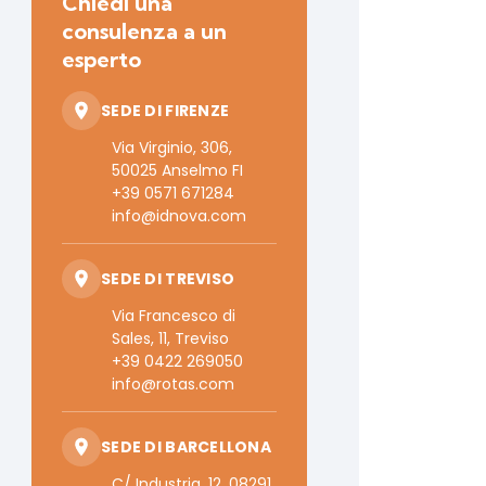
Chiedi una
consulenza a un
esperto
SEDE DI FIRENZE
Via Virginio, 306,
50025 Anselmo FI
+39 0571 671284
info@idnova.com
SEDE DI TREVISO
Via Francesco di
Sales, 11, Treviso
+39 0422 269050
info@rotas.com
SEDE DI BARCELLONA
C/ Industria, 12, 08291