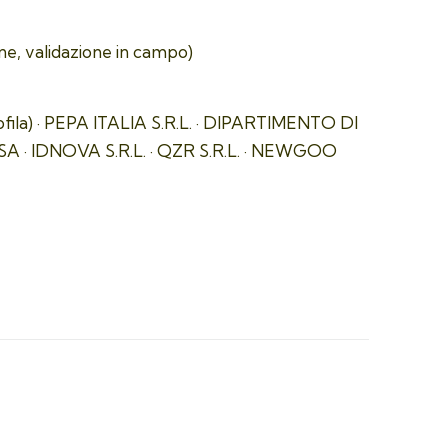
one, validazione in campo)
a) · PEPA ITALIA S.R.L. · DIPARTIMENTO DI
 · IDNOVA S.R.L. · QZR S.R.L. · NEWGOO