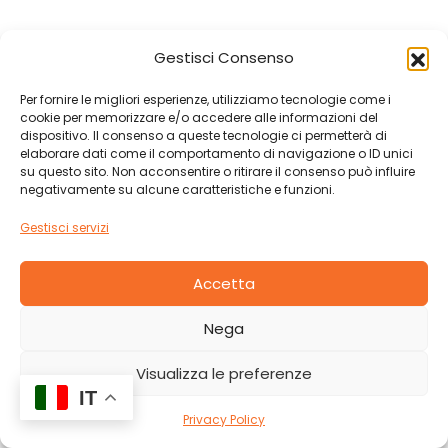
t
a
Gestisci Consenso
z
i
Per fornire le migliori esperienze, utilizziamo tecnologie come i
o
cookie per memorizzare e/o accedere alle informazioni del
dispositivo. Il consenso a queste tecnologie ci permetterà di
n
elaborare dati come il comportamento di navigazione o ID unici
su questo sito. Non acconsentire o ritirare il consenso può influire
e
negativamente su alcune caratteristiche e funzioni.
s
Gestisci servizi
t
a
Accetta
n
d
Nega
a
r
Visualizza le preferenze
IT
d
Privacy Policy
i