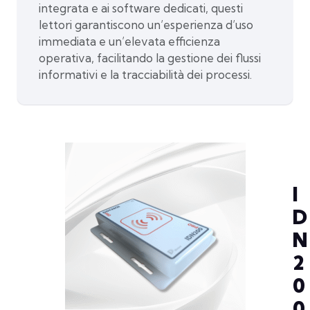
integrata e ai software dedicati, questi
lettori garantiscono un’esperienza d’uso
immediata e un’elevata efficienza
operativa, facilitando la gestione dei flussi
informativi e la tracciabilità dei processi.
I
D
N
2
0
0