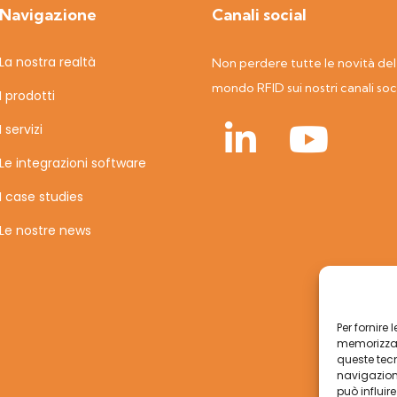
Navigazione
Canali social
La nostra realtà
Non perdere tutte le novità del
mondo RFID sui nostri canali soc
I prodotti
I servizi
Le integrazioni software
I case studies
Le nostre news
Per fornire
memorizzare
queste tec
navigazione
può influir