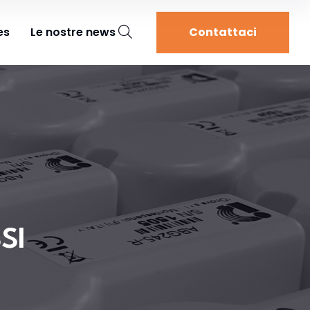
es
Le nostre news
Contattaci
SI