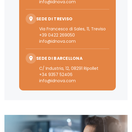
info@idnova.com
SEDE DI TREVISO
Via Francesco di Sales, 11, Treviso
+39 0422 269050
info@idnova.com
SEDE DI BARCELLONA
C/ Industria, 12, 08291 Ripollet
+34 9357 52406
info@idnova.com