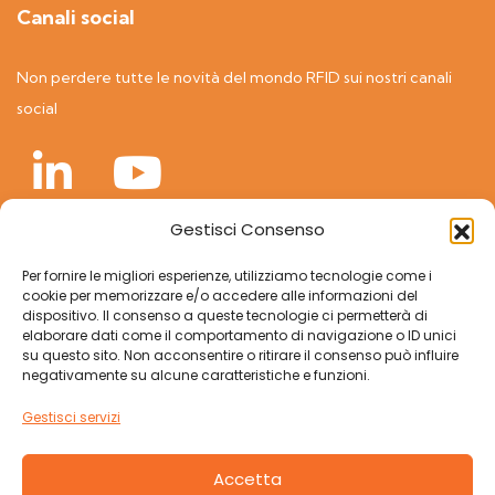
Canali social
Non perdere tutte le novità del mondo RFID sui nostri canali
social
Gestisci Consenso
A world of RFID solutions
Per fornire le migliori esperienze, utilizziamo tecnologie come i
cookie per memorizzare e/o accedere alle informazioni del
dispositivo. Il consenso a queste tecnologie ci permetterà di
elaborare dati come il comportamento di navigazione o ID unici
su questo sito. Non acconsentire o ritirare il consenso può influire
negativamente su alcune caratteristiche e funzioni.
Gestisci servizi
Accetta